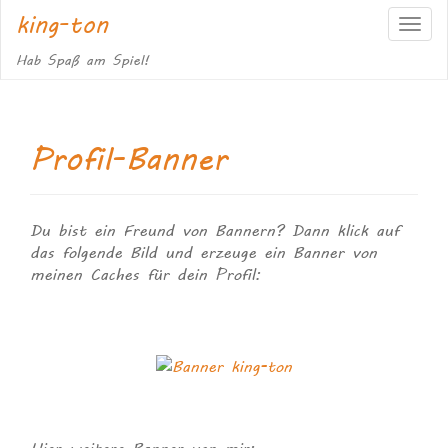
king-ton
S
c
Hab Spaß am Spiel!
h
a
l
t
Profil-Banner
e
N
a
v
i
Du bist ein Freund von Bannern? Dann klick auf
g
das folgende Bild und erzeuge ein Banner von
a
meinen Caches für dein Profil:
t
i
o
n
Hier weitere Banner von mir: