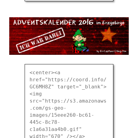
<center><a
href="https://coord.info/
GC6MH8Z" target="_blank">
<img
src="https://s3.amazonaws
.com/gs-geo-
images/15eee260-bc61-
445c-8c78-
c1a6a31aa4b0.gif"
width="670" /></a>